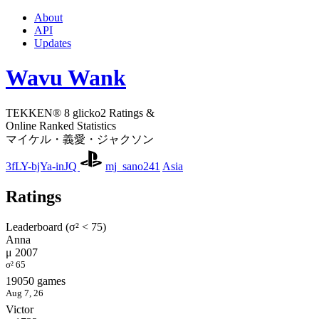
About
API
Updates
Wavu Wank
TEKKEN® 8 glicko2 Ratings &
Online Ranked Statistics
マイケル・義愛・ジャクソン
3fLY-bjYa-inJQ
mj_sano241
Asia
Ratings
Leaderboard (σ² < 75)
Anna
μ 2007
σ² 65
19050 games
Aug 7, 26
Victor