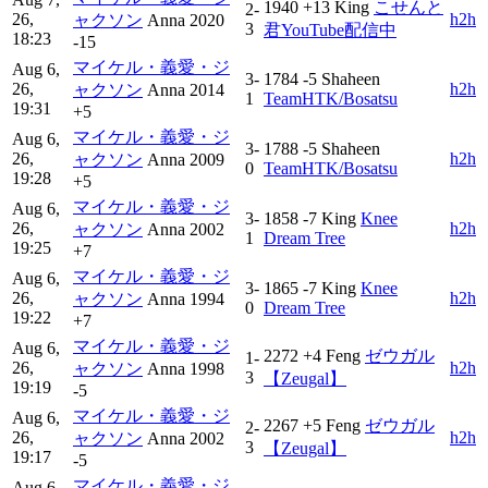
1940
+13
King
こせんと
2-
26,
h2h
ャクソン
Anna
2020
3
君YouTube配信中
18:23
-15
マイケル・義愛・ジ
Aug 6,
3-
1784
-5
Shaheen
26,
h2h
ャクソン
Anna
2014
1
TeamHTK/Bosatsu
19:31
+5
マイケル・義愛・ジ
Aug 6,
3-
1788
-5
Shaheen
26,
h2h
ャクソン
Anna
2009
0
TeamHTK/Bosatsu
19:28
+5
マイケル・義愛・ジ
Aug 6,
3-
1858
-7
King
Knee
26,
h2h
ャクソン
Anna
2002
1
Dream Tree
19:25
+7
マイケル・義愛・ジ
Aug 6,
3-
1865
-7
King
Knee
26,
h2h
ャクソン
Anna
1994
0
Dream Tree
19:22
+7
マイケル・義愛・ジ
Aug 6,
2272
+4
Feng
ゼウガル
1-
26,
h2h
ャクソン
Anna
1998
3
【Zeugal】
19:19
-5
マイケル・義愛・ジ
Aug 6,
2267
+5
Feng
ゼウガル
2-
26,
h2h
ャクソン
Anna
2002
3
【Zeugal】
19:17
-5
マイケル・義愛・ジ
Aug 6,