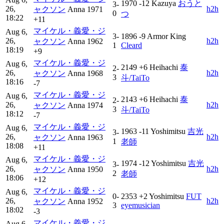
1970
-12
Kazuya
おうと
3-
26,
h2h
ャクソン
Anna
1971
0
つ
18:22
+11
マイケル・義愛・ジ
Aug 6,
3-
1896
-9
Armor King
26,
h2h
ャクソン
Anna
1962
1
Cleard
18:19
+9
マイケル・義愛・ジ
Aug 6,
2149
+6
Heihachi
泰
2-
26,
h2h
ャクソン
Anna
1968
3
斗/TaiTo
18:16
-7
マイケル・義愛・ジ
Aug 6,
2143
+6
Heihachi
泰
2-
26,
h2h
ャクソン
Anna
1974
3
斗/TaiTo
18:12
-7
マイケル・義愛・ジ
Aug 6,
1963
-11
Yoshimitsu
吉光
3-
26,
h2h
ャクソン
Anna
1963
1
老師
18:08
+11
マイケル・義愛・ジ
Aug 6,
1974
-12
Yoshimitsu
吉光
3-
26,
h2h
ャクソン
Anna
1950
2
老師
18:06
+12
マイケル・義愛・ジ
Aug 6,
0-
2353
+2
Yoshimitsu
FUT
26,
h2h
ャクソン
Anna
1952
3
eyemusician
18:02
-3
マイケル・義愛・ジ
Aug 6,