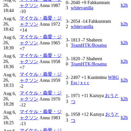
0-
2040
+9
Fahkumram
26,
h2h
ャクソン
Anna
1987
3
whitevanilla
18:44
-10
マイケル・義愛・ジ
Aug 6,
3-
2054
-14
Fahkumram
26,
h2h
ャクソン
Anna
1972
2
whitevanilla
18:42
+14
マイケル・義愛・ジ
Aug 6,
3-
1813
-7
Shaheen
26,
h2h
ャクソン
Anna
1965
1
TeamHTK/Bosatsu
18:39
+7
マイケル・義愛・ジ
Aug 6,
3-
1820
-7
Shaheen
26,
h2h
ャクソン
Anna
1958
0
TeamHTK/Bosatsu
18:36
+7
マイケル・義愛・ジ
Aug 6,
2-
2497
+1
Kunimitsu
WBG
26,
h2h
ャクソン
Anna
1959
3
Ess | x c c
18:33
-2
マイケル・義愛・ジ
Aug 6,
1971
+11
Kazuya
おうと
1-
26,
h2h
ャクソン
Anna
1970
3
つ
18:28
-12
マイケル・義愛・ジ
Aug 6,
1958
+12
Kazuya
おうと
0-
26,
h2h
ャクソン
Anna
1983
3
つ
18:25
-13
マイケル・義愛・ジ
Aug 6,