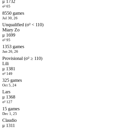
μ 1732
σ² 65
8550 games
Jul 30, 26
Unqualified (σ² < 110)
Miary Zo
μ 1699
σ² 95
1353 games
Jan 26, 26
Provisional (σ² ≥ 110)
Lili
μ 1381
σ² 149
325 games
Oct 5, 24
Lars
μ 1368
σ² 127
15 games
Dec 1, 25
Claudio
μ 1311