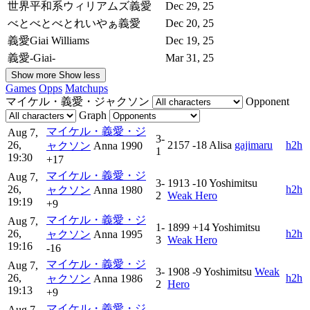
世界平和系ウィリアムズ義愛
Dec 29, 25
べとべとべとれいやぁ義愛
Dec 20, 25
義愛Giai Williams
Dec 19, 25
義愛-Giai-
Mar 31, 25
Show more
Show less
Games
Opps
Matchups
マイケル・義愛・ジャクソン
Opponent
Graph
マイケル・義愛・ジ
Aug 7,
3-
26,
2157
-18
Alisa
gajimaru
h2h
ャクソン
Anna
1990
1
19:30
+17
マイケル・義愛・ジ
Aug 7,
3-
1913
-10
Yoshimitsu
26,
h2h
ャクソン
Anna
1980
2
Weak Hero
19:19
+9
マイケル・義愛・ジ
Aug 7,
1-
1899
+14
Yoshimitsu
26,
h2h
ャクソン
Anna
1995
3
Weak Hero
19:16
-16
マイケル・義愛・ジ
Aug 7,
3-
1908
-9
Yoshimitsu
Weak
26,
h2h
ャクソン
Anna
1986
2
Hero
19:13
+9
マイケル・義愛・ジ
Aug 7,