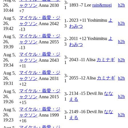
3-
26,
1893
-7
Lee
rain&mugi
h2h
ャクソン
Anna
2030
1
10:44
+7
マイケル・義愛・ジ
Aug 5,
2023
+11
Yoshimitsu
よ
1-
26,
h2h
ャクソン
Anna
2042
3
わみつ
19:42
-13
マイケル・義愛・ジ
Aug 5,
2011
+12
Yoshimitsu
よ
2-
26,
h2h
ャクソン
Anna
2055
3
わみつ
19:39
-13
マイケル・義愛・ジ
Aug 5,
3-
2043
-11
Alisa
カミナギ
26,
h2h
ャクソン
Anna
2043
1
19:34
+11
マイケル・義愛・ジ
Aug 5,
3-
2055
-12
Alisa
カミナギ
26,
h2h
ャクソン
Anna
2031
1
19:31
+12
マイケル・義愛・ジ
Aug 5,
2134
-15
Devil Jin
なな
3-
26,
h2h
ャクソン
Anna
2015
1
える
19:26
+15
マイケル・義愛・ジ
Aug 5,
2149
-16
Devil Jin
なな
3-
26,
h2h
ャクソン
Anna
1999
1
える
19:23
+16
マイケル・義愛・ジ
Aug 5,