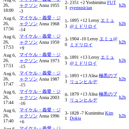
2-
2351
+2
Yoshimitsu
FUT
26,
h2h
ャクソン
Anna
1955
3
eyemusician
18:00
-3
マイケル・義愛・ジ
Aug 6,
1895
+12
Leroy
エミュ
1-
26,
h2h
ャクソン
Anna
1968
3
@ミドリロイ
17:56
-14
マイケル・義愛・ジ
Aug 6,
1904
-10
Leroy
エミュ@
3-
26,
h2h
ャクソン
Anna
1959
0
ミドリロイ
17:53
+9
マイケル・義愛・ジ
Aug 6,
1891
+13
Leroy
エミュ
0-
26,
h2h
ャクソン
Anna
1973
3
@ミドリロイ
17:51
-15
マイケル・義愛・ジ
Aug 6,
1893
+13
Alisa
極黒のブ
1-
26,
h2h
ャクソン
Anna
1987
3
リュンヒルデ
17:47
-15
マイケル・義愛・ジ
Aug 6,
1879
+13
Alisa
極黒のブ
0-
26,
h2h
ャクソン
Anna
2003
3
リュンヒルデ
17:44
-16
マイケル・義愛・ジ
Aug 6,
3-
1828
-7
Kunimitsu
Kim
26,
h2h
ャクソン
Anna
1996
1
Dokja
17:40
+6
マイケル・義愛・ジ
Aug 6,