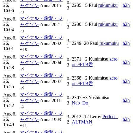
0-
26,
2235
+5
Paul
rukumuku
h2h
ャクソン
Anna
2015
3
16:06
-6
マイケル・義愛・ジ
Aug 6,
1-
26,
2230
+5
Paul
rukumuku
h2h
ャクソン
Anna
2021
3
16:04
-6
マイケル・義愛・ジ
Aug 6,
3-
26,
2249
-20
Paul
rukumuku
h2h
ャクソン
Anna
2002
1
16:01
+19
マイケル・義愛・ジ
Aug 6,
2371
+2
Kunimitsu
zero
0-
26,
h2h
ャクソン
Anna
2004
one/FI B君
3
15:58
-3
マイケル・義愛・ジ
Aug 6,
2368
+2
Kunimitsu
zero
0-
26,
h2h
ャクソン
Anna
2007
one/FI B君
3
15:55
-3
マイケル・義愛・ジ
Aug 6,
0-
2307
+3
Yoshimitsu
26,
h2h
ャクソン
Anna
2011
3
Nab_Do
15:52
-4
マイケル・義愛・ジ
Aug 6,
3-
2012
-12
Leroy
Perfect_
26,
h2h
ャクソン
Anna
1999
2
ALTMAN
15:49
+11
マイケル・義愛・ジ
Aug 6,