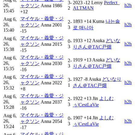
3-
2023
-12
Leroy
Perfect_
26,
h2h
ャクソン
Anna
1986
2
ALTMAN
15:45
+12
マイケル・義愛・ジ
Aug 6,
1893
+14
Kuma
나는솔
2-
26,
h2h
ャクソン
Anna
2001
3
로 매니아
15:40
-15
マイケル・義愛・ジ
Aug 6,
1933
+12
Asuka
どいな
0-
26,
h2h
ャクソン
Anna
2015
3
りさん＠TAC戸畑
15:38
-15
マイケル・義愛・ジ
Aug 6,
1919
+13
Asuka
どいな
2-
26,
h2h
ャクソン
Anna
2030
3
りさん＠TAC戸畑
15:35
-16
マイケル・義愛・ジ
Aug 6,
1927
-8
Asuka
どいなり
3-
26,
h2h
ャクソン
Anna
2022
1
さん＠TAC戸畑
15:32
+8
マイケル・義愛・ジ
Aug 6,
1922
+13
Jin
よしむ
2-
26,
h2h
ャクソン
Anna
2037
3
ぅ|CestLaVie
15:28
-16
マイケル・義愛・ジ
Aug 6,
1907
+14
Jin
よしむ
0-
26,
h2h
ャクソン
Anna
2054
3
ぅ|CestLaVie
15:24
-17
マイケル・義愛・ジ
Aug 6,