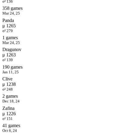
σ² 136
358 games
Mar 24, 25
Panda
μ 1265
σ² 279
1 games
Mar 24, 25
Dragunov
μ 1263
σ² 139
190 games
Jan 11, 25
Clive
μ 1238
σ² 248
2 games
Dec 18, 24
Zafina
μ 1226
σ² 151
41 games
Oct 6, 24