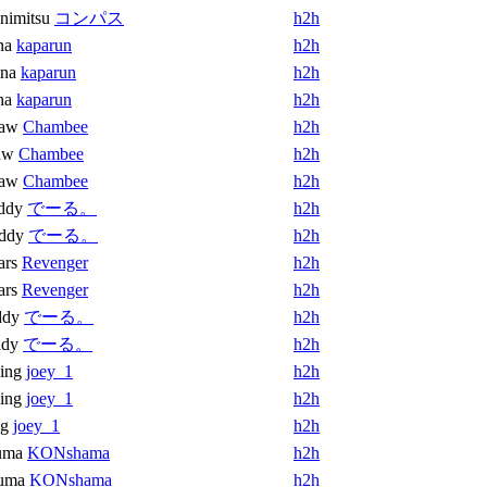
nimitsu
コンパス
h2h
na
kaparun
h2h
na
kaparun
h2h
na
kaparun
h2h
aw
Chambee
h2h
aw
Chambee
h2h
aw
Chambee
h2h
ddy
でーる。
h2h
ddy
でーる。
h2h
ars
Revenger
h2h
ars
Revenger
h2h
ddy
でーる。
h2h
dy
でーる。
h2h
ing
joey_1
h2h
ing
joey_1
h2h
g
joey_1
h2h
uma
KONshama
h2h
uma
KONshama
h2h