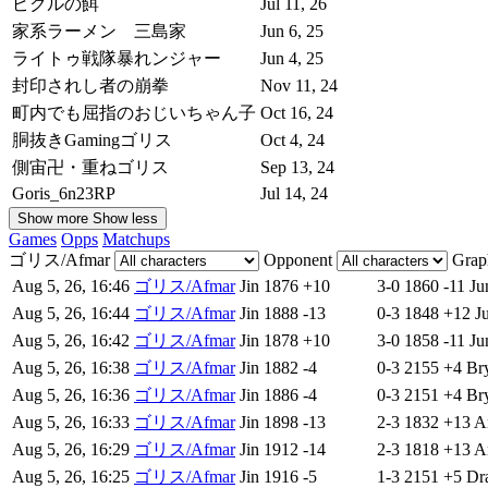
ピクルの餌
Jul 11, 26
家系ラーメン 三島家
Jun 6, 25
ライトゥ戦隊暴れンジャー
Jun 4, 25
封印されし者の崩拳
Nov 11, 24
町内でも屈指のおじいちゃん子
Oct 16, 24
胴抜きGamingゴリス
Oct 4, 24
側宙卍・重ねゴリス
Sep 13, 24
Goris_6n23RP
Jul 14, 24
Show more
Show less
Games
Opps
Matchups
ゴリス/Afmar
Opponent
Gra
Aug 5, 26, 16:46
ゴリス/Afmar
Jin
1876
+10
3-0
1860
-11
Ju
Aug 5, 26, 16:44
ゴリス/Afmar
Jin
1888
-13
0-3
1848
+12
J
Aug 5, 26, 16:42
ゴリス/Afmar
Jin
1878
+10
3-0
1858
-11
Ju
Aug 5, 26, 16:38
ゴリス/Afmar
Jin
1882
-4
0-3
2155
+4
Br
Aug 5, 26, 16:36
ゴリス/Afmar
Jin
1886
-4
0-3
2151
+4
Br
Aug 5, 26, 16:33
ゴリス/Afmar
Jin
1898
-13
2-3
1832
+13
A
Aug 5, 26, 16:29
ゴリス/Afmar
Jin
1912
-14
2-3
1818
+13
A
Aug 5, 26, 16:25
ゴリス/Afmar
Jin
1916
-5
1-3
2151
+5
Dr