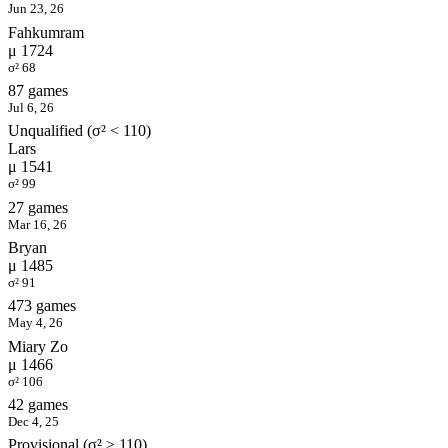
Jun 23, 26
Fahkumram
μ 1724
σ² 68
87 games
Jul 6, 26
Unqualified (σ² < 110)
Lars
μ 1541
σ² 99
27 games
Mar 16, 26
Bryan
μ 1485
σ² 91
473 games
May 4, 26
Miary Zo
μ 1466
σ² 106
42 games
Dec 4, 25
Provisional (σ² ≥ 110)