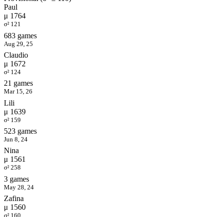
Paul
μ 1764
σ² 121
683 games
Aug 29, 25
Claudio
μ 1672
σ² 124
21 games
Mar 15, 26
Lili
μ 1639
σ² 159
523 games
Jun 8, 24
Nina
μ 1561
σ² 258
3 games
May 28, 24
Zafina
μ 1560
σ² 160