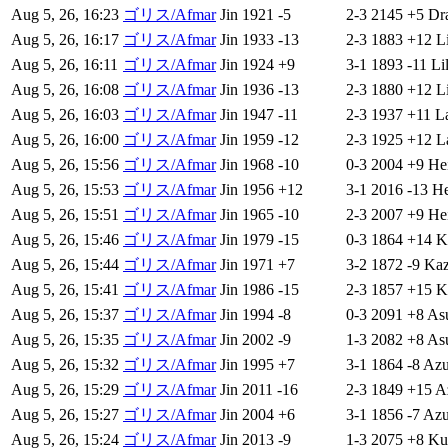
Aug 5, 26, 16:23
ゴリス/Afmar
Jin
1921
-5
2-3
2145
+5
Dr
Aug 5, 26, 16:17
ゴリス/Afmar
Jin
1933
-13
2-3
1883
+12
Li
Aug 5, 26, 16:11
ゴリス/Afmar
Jin
1924
+9
3-1
1893
-11
Lil
Aug 5, 26, 16:08
ゴリス/Afmar
Jin
1936
-13
2-3
1880
+12
Li
Aug 5, 26, 16:03
ゴリス/Afmar
Jin
1947
-11
2-3
1937
+11
L
Aug 5, 26, 16:00
ゴリス/Afmar
Jin
1959
-12
2-3
1925
+12
L
Aug 5, 26, 15:56
ゴリス/Afmar
Jin
1968
-10
0-3
2004
+9
He
Aug 5, 26, 15:53
ゴリス/Afmar
Jin
1956
+12
3-1
2016
-13
He
Aug 5, 26, 15:51
ゴリス/Afmar
Jin
1965
-10
2-3
2007
+9
He
Aug 5, 26, 15:46
ゴリス/Afmar
Jin
1979
-15
0-3
1864
+14
K
Aug 5, 26, 15:44
ゴリス/Afmar
Jin
1971
+7
3-2
1872
-9
Ka
Aug 5, 26, 15:41
ゴリス/Afmar
Jin
1986
-15
2-3
1857
+15
K
Aug 5, 26, 15:37
ゴリス/Afmar
Jin
1994
-8
0-3
2091
+8
As
Aug 5, 26, 15:35
ゴリス/Afmar
Jin
2002
-9
1-3
2082
+8
As
Aug 5, 26, 15:32
ゴリス/Afmar
Jin
1995
+7
3-1
1864
-8
Azu
Aug 5, 26, 15:29
ゴリス/Afmar
Jin
2011
-16
2-3
1849
+15
A
Aug 5, 26, 15:27
ゴリス/Afmar
Jin
2004
+6
3-1
1856
-7
Azu
Aug 5, 26, 15:24
ゴリス/Afmar
Jin
2013
-9
1-3
2075
+8
Ku