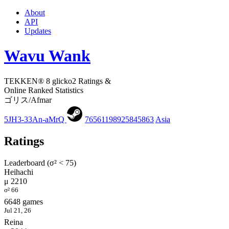
About
API
Updates
Wavu Wank
TEKKEN® 8 glicko2 Ratings &
Online Ranked Statistics
ゴリス/Afmar
5JH3-33An-aMrQ
76561198925845863
Asia
Ratings
Leaderboard (σ² < 75)
Heihachi
μ 2210
σ² 66
6648 games
Jul 21, 26
Reina