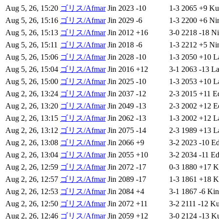
Aug 5, 26, 15:20
ゴリス/Afmar
Jin
2023
-10
1-3
2065
+9
Ku
Aug 5, 26, 15:16
ゴリス/Afmar
Jin
2029
-6
1-3
2200
+6
Ni
Aug 5, 26, 15:13
ゴリス/Afmar
Jin
2012
+16
3-0
2218
-18
Ni
Aug 5, 26, 15:11
ゴリス/Afmar
Jin
2018
-6
1-3
2212
+5
Ni
Aug 5, 26, 15:06
ゴリス/Afmar
Jin
2028
-10
1-3
2050
+10
L
Aug 5, 26, 15:04
ゴリス/Afmar
Jin
2016
+12
3-1
2063
-13
L
Aug 5, 26, 15:00
ゴリス/Afmar
Jin
2025
-10
1-3
2053
+10
L
Aug 2, 26, 13:24
ゴリス/Afmar
Jin
2037
-12
2-3
2015
+11
E
Aug 2, 26, 13:20
ゴリス/Afmar
Jin
2049
-13
2-3
2002
+12
E
Aug 2, 26, 13:15
ゴリス/Afmar
Jin
2062
-13
1-3
2002
+12
L
Aug 2, 26, 13:12
ゴリス/Afmar
Jin
2075
-14
2-3
1989
+13
L
Aug 2, 26, 13:08
ゴリス/Afmar
Jin
2066
+9
3-2
2023
-10
E
Aug 2, 26, 13:04
ゴリス/Afmar
Jin
2055
+10
3-2
2034
-11
Ed
Aug 2, 26, 12:59
ゴリス/Afmar
Jin
2072
-17
0-3
1880
+17
K
Aug 2, 26, 12:57
ゴリス/Afmar
Jin
2089
-17
1-3
1861
+18
K
Aug 2, 26, 12:53
ゴリス/Afmar
Jin
2084
+4
3-1
1867
-6
Kin
Aug 2, 26, 12:50
ゴリス/Afmar
Jin
2072
+11
3-2
2111
-12
K
Aug 2, 26, 12:46
ゴリス/Afmar
Jin
2059
+12
3-0
2124
-13
K