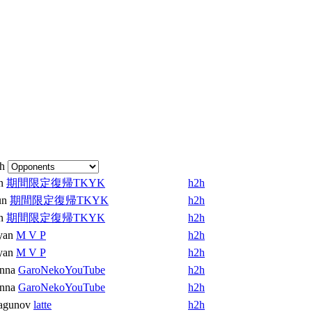
ph
n
期間限定復帰TKYK
h2h
un
期間限定復帰TKYK
h2h
n
期間限定復帰TKYK
h2h
yan
M V P
h2h
yan
M V P
h2h
nna
GaroNekoYouTube
h2h
nna
GaroNekoYouTube
h2h
agunov
latte
h2h