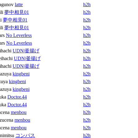
agunov
latte
h2h
li
夢中相見01
h2h
i
夢中相見01
h2h
li
夢中相見01
h2h
ars
No Leverless
h2h
ars
No Leverless
h2h
ihachi
UDN|釜揚げ
h2h
ihachi
UDN|釜揚げ
h2h
ihachi
UDN|釜揚げ
h2h
azuya
kingbeni
h2h
zuya
kingbeni
h2h
azuya
kingbeni
h2h
uka
Doctor.44
h2h
uka
Doctor.44
h2h
cena
menbou
h2h
zucena
menbou
h2h
cena
menbou
h2h
nimitsu
コンパス
h2h