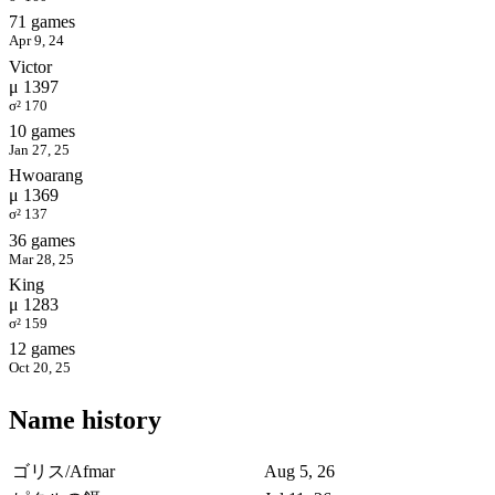
71 games
Apr 9, 24
Victor
μ 1397
σ² 170
10 games
Jan 27, 25
Hwoarang
μ 1369
σ² 137
36 games
Mar 28, 25
King
μ 1283
σ² 159
12 games
Oct 20, 25
Name history
ゴリス/Afmar
Aug 5, 26