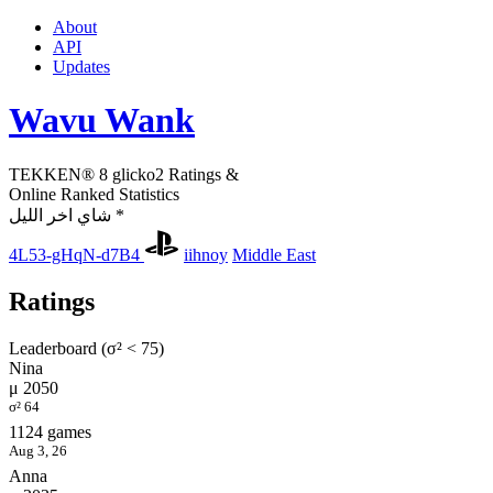
About
API
Updates
Wavu Wank
TEKKEN® 8 glicko2 Ratings &
Online Ranked Statistics
شاي اخر الليل *
4L53-gHqN-d7B4
iihnoy
Middle East
Ratings
Leaderboard (σ² < 75)
Nina
μ 2050
σ² 64
1124 games
Aug 3, 26
Anna