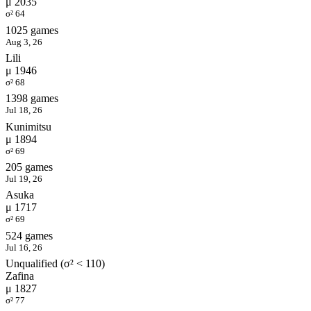
μ 2035
σ² 64
1025 games
Aug 3, 26
Lili
μ 1946
σ² 68
1398 games
Jul 18, 26
Kunimitsu
μ 1894
σ² 69
205 games
Jul 19, 26
Asuka
μ 1717
σ² 69
524 games
Jul 16, 26
Unqualified (σ² < 110)
Zafina
μ 1827
σ² 77