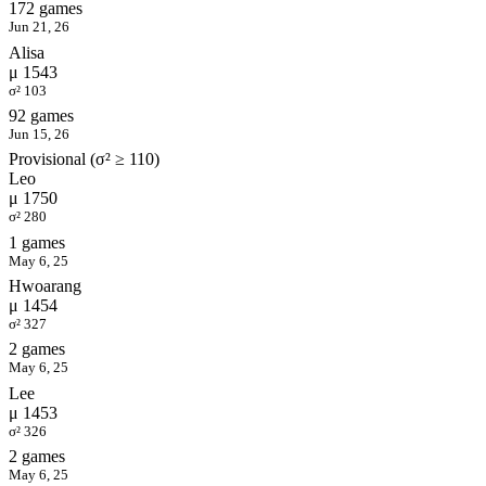
172 games
Jun 21, 26
Alisa
μ 1543
σ² 103
92 games
Jun 15, 26
Provisional (σ² ≥ 110)
Leo
μ 1750
σ² 280
1 games
May 6, 25
Hwoarang
μ 1454
σ² 327
2 games
May 6, 25
Lee
μ 1453
σ² 326
2 games
May 6, 25