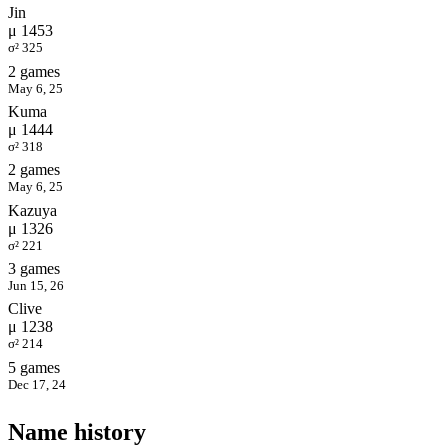
Jin
μ 1453
σ² 325
2 games
May 6, 25
Kuma
μ 1444
σ² 318
2 games
May 6, 25
Kazuya
μ 1326
σ² 221
3 games
Jun 15, 26
Clive
μ 1238
σ² 214
5 games
Dec 17, 24
Name history