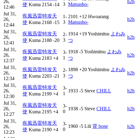
26,
h2h
3
Matsusho-
使
Kuma
2154
-14
12:46
Jul 31,
疾風迅雷特攻天
1-
2101
+12
Hwoarang
26,
h2h
3
Matsusho-
使
Kuma
2168
-15
12:44
Jul 31,
疾風迅雷特攻天
1914
+19
Yoshimitsu
よわみ
2-
26,
h2h
3
使
Kuma
2188
-20
つ
12:41
Jul 31,
疾風迅雷特攻天
1918
-5
Yoshimitsu
よわみ
3-
26,
h2h
1
使
Kuma
2183
+4
つ
12:37
Jul 31,
疾風迅雷特攻天
1898
+20
Yoshimitsu
よわみ
2-
26,
h2h
3
使
Kuma
2203
-21
つ
12:34
Jul 31,
疾風迅雷特攻天
3-
26,
1933
-5
Steve
CHILL
h2h
1
使
Kuma
2199
+4
12:30
Jul 31,
疾風迅雷特攻天
3-
26,
1938
-5
Steve
CHILL
h2h
0
使
Kuma
2195
+4
12:27
Jul 31,
疾風迅雷特攻天
3-
1960
-5
Lili
背 bone
26,
h2h
0
使
Kuma
2190
+4
12:23