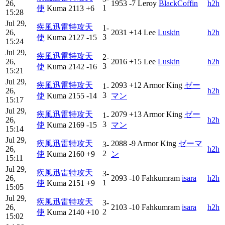
26,
1953
-7
Leroy
BlackCoffin
h2h
1
使
Kuma
2113
+6
15:28
Jul 29,
疾風迅雷特攻天
1-
26,
2031
+14
Lee
Luskin
h2h
3
使
Kuma
2127
-15
15:24
Jul 29,
疾風迅雷特攻天
2-
26,
2016
+15
Lee
Luskin
h2h
3
使
Kuma
2142
-16
15:21
Jul 29,
疾風迅雷特攻天
2093
+12
Armor King
ゼー
1-
26,
h2h
3
使
Kuma
2155
-14
マン
15:17
Jul 29,
疾風迅雷特攻天
2079
+13
Armor King
ゼー
1-
26,
h2h
3
使
Kuma
2169
-15
マン
15:14
Jul 29,
疾風迅雷特攻天
2088
-9
Armor King
ゼーマ
3-
26,
h2h
2
使
Kuma
2160
+9
ン
15:11
Jul 29,
疾風迅雷特攻天
3-
26,
2093
-10
Fahkumram
isara
h2h
1
使
Kuma
2151
+9
15:05
Jul 29,
疾風迅雷特攻天
3-
26,
2103
-10
Fahkumram
isara
h2h
2
使
Kuma
2140
+10
15:02