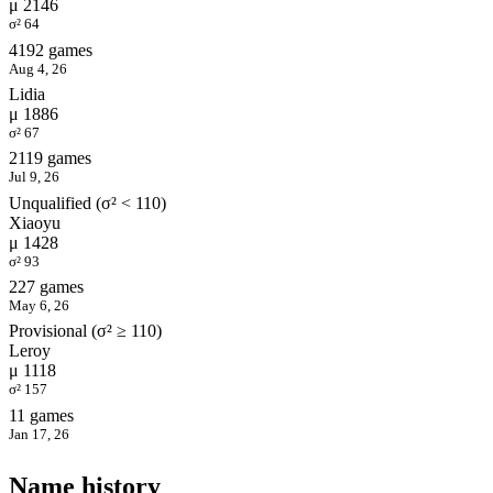
μ 2146
σ² 64
4192 games
Aug 4, 26
Lidia
μ 1886
σ² 67
2119 games
Jul 9, 26
Unqualified (σ² < 110)
Xiaoyu
μ 1428
σ² 93
227 games
May 6, 26
Provisional (σ² ≥ 110)
Leroy
μ 1118
σ² 157
11 games
Jan 17, 26
Name history