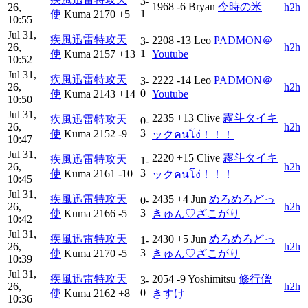
3-
1968
-6
Bryan
今時の米
26,
h2h
1
使
Kuma
2170
+5
10:55
Jul 31,
疾風迅雷特攻天
2208
-13
Leo
PADMON＠
3-
26,
h2h
1
使
Kuma
2157
+13
Youtube
10:52
Jul 31,
疾風迅雷特攻天
2222
-14
Leo
PADMON＠
3-
26,
h2h
0
使
Kuma
2143
+14
Youtube
10:50
Jul 31,
2235
+13
Clive
霧斗タイキ
疾風迅雷特攻天
0-
26,
h2h
3
使
Kuma
2152
-9
ックคนโง่！！！
10:47
Jul 31,
2220
+15
Clive
霧斗タイキ
疾風迅雷特攻天
1-
26,
h2h
3
使
Kuma
2161
-10
ックคนโง่！！！
10:45
Jul 31,
疾風迅雷特攻天
2435
+4
Jun
めろめろどっ
0-
26,
h2h
3
使
Kuma
2166
-5
きゅん♡ざこがり
10:42
Jul 31,
疾風迅雷特攻天
2430
+5
Jun
めろめろどっ
1-
26,
h2h
3
使
Kuma
2170
-5
きゅん♡ざこがり
10:39
Jul 31,
疾風迅雷特攻天
2054
-9
Yoshimitsu
修行僧
3-
26,
h2h
0
使
Kuma
2162
+8
きすけ
10:36