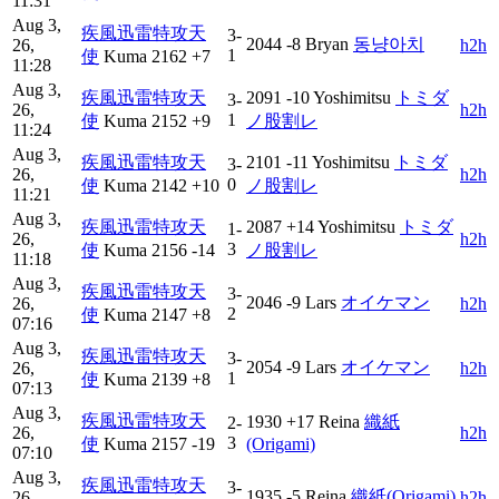
11:31
Aug 3,
疾風迅雷特攻天
3-
2044
-8
Bryan
동냥아치
26,
h2h
1
使
Kuma
2162
+7
11:28
Aug 3,
疾風迅雷特攻天
2091
-10
Yoshimitsu
トミダ
3-
26,
h2h
1
使
Kuma
2152
+9
ノ股割レ
11:24
Aug 3,
疾風迅雷特攻天
2101
-11
Yoshimitsu
トミダ
3-
26,
h2h
0
使
Kuma
2142
+10
ノ股割レ
11:21
Aug 3,
疾風迅雷特攻天
2087
+14
Yoshimitsu
トミダ
1-
26,
h2h
3
使
Kuma
2156
-14
ノ股割レ
11:18
Aug 3,
疾風迅雷特攻天
3-
2046
-9
Lars
オイケマン
26,
h2h
2
使
Kuma
2147
+8
07:16
Aug 3,
疾風迅雷特攻天
3-
2054
-9
Lars
オイケマン
26,
h2h
1
使
Kuma
2139
+8
07:13
Aug 3,
疾風迅雷特攻天
1930
+17
Reina
織紙
2-
26,
h2h
3
使
Kuma
2157
-19
(Origami)
07:10
Aug 3,
疾風迅雷特攻天
3-
1935
-5
Reina
織紙(Origami)
26,
h2h