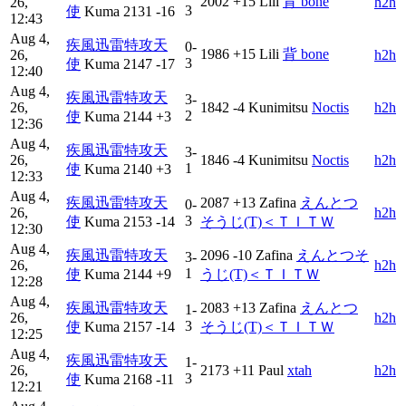
2002
+15
Lili
背 bone
26,
h2h
3
使
Kuma
2131
-16
12:43
Aug 4,
疾風迅雷特攻天
0-
1986
+15
Lili
背 bone
26,
h2h
3
使
Kuma
2147
-17
12:40
Aug 4,
疾風迅雷特攻天
3-
26,
1842
-4
Kunimitsu
Noctis
h2h
2
使
Kuma
2144
+3
12:36
Aug 4,
疾風迅雷特攻天
3-
26,
1846
-4
Kunimitsu
Noctis
h2h
1
使
Kuma
2140
+3
12:33
Aug 4,
疾風迅雷特攻天
2087
+13
Zafina
えんとつ
0-
26,
h2h
3
使
Kuma
2153
-14
そうじ(T)＜ＴＩＴＷ
12:30
Aug 4,
疾風迅雷特攻天
2096
-10
Zafina
えんとつそ
3-
26,
h2h
1
使
Kuma
2144
+9
うじ(T)＜ＴＩＴＷ
12:28
Aug 4,
疾風迅雷特攻天
2083
+13
Zafina
えんとつ
1-
26,
h2h
3
使
Kuma
2157
-14
そうじ(T)＜ＴＩＴＷ
12:25
Aug 4,
疾風迅雷特攻天
1-
26,
2173
+11
Paul
xtah
h2h
3
使
Kuma
2168
-11
12:21