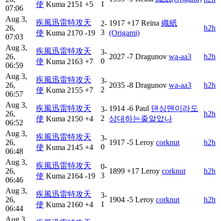
1
使
Kuma
2151
+5
07:06
Aug 3,
疾風迅雷特攻天
1917
+17
Reina
織紙
2-
26,
h2h
3
使
Kuma
2170
-19
(Origami)
07:03
Aug 3,
疾風迅雷特攻天
3-
26,
2027
-7
Dragunov
wa-aa3
h2h
0
使
Kuma
2163
+7
06:59
Aug 3,
疾風迅雷特攻天
3-
26,
2035
-8
Dragunov
wa-aa3
h2h
2
使
Kuma
2155
+7
06:57
Aug 3,
疾風迅雷特攻天
1914
-6
Paul
댄싱맨이라도
3-
26,
h2h
2
使
Kuma
2150
+4
상대하는줄알았나
06:52
Aug 3,
疾風迅雷特攻天
3-
26,
1917
-5
Leroy
corknut
h2h
0
使
Kuma
2145
+4
06:48
Aug 3,
疾風迅雷特攻天
0-
26,
1899
+17
Leroy
corknut
h2h
3
使
Kuma
2164
-19
06:46
Aug 3,
疾風迅雷特攻天
3-
26,
1904
-5
Leroy
corknut
h2h
1
使
Kuma
2160
+4
06:44
Aug 3,