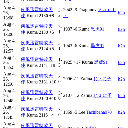
13:11
Aug 4,
疾風迅雷特攻天
2042
-9
Dragunov
ｇａｎｔ
3-
26,
h2h
2
使
Kuma
2136
+8
ｚ
13:08
Aug 4,
疾風迅雷特攻天
3-
1937
-6
Kuma
黒虎91
26,
h2h
1
使
Kuma
2130
+5
13:00
Aug 4,
疾風迅雷特攻天
3-
1943
-6
Kuma
黒虎91
26,
h2h
1
使
Kuma
2124
+5
12:57
Aug 4,
疾風迅雷特攻天
1-
1925
+17
Kuma
黒虎91
26,
h2h
3
使
Kuma
2141
-18
12:54
Aug 4,
疾風迅雷特攻天
3-
2096
-11
Zafina
じょに子
26,
h2h
0
使
Kuma
2131
+10
12:50
Aug 4,
疾風迅雷特攻天
3-
2107
-12
Zafina
じょに子
26,
h2h
0
使
Kuma
2120
+10
12:48
Aug 4,
疾風迅雷特攻天
3-
26,
1859
-5
Lee
Tachibana070
h2h
0
使
Kuma
2116
+4
12:45
Aug 4,
疾風迅雷特攻天
0-