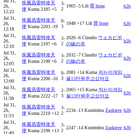
Jul 31,
疾風迅雷特攻天
3-
1965
-5
Lili
背 bone
26,
h2h
2
使
Kuma
2185
+5
12:22
Jul 31,
疾風迅雷特攻天
0-
1948
+17
Lili
背 bone
26,
h2h
3
使
Kuma
2203
-19
12:18
Jul 31,
疾風迅雷特攻天
2026
-6
Claudio
ウェカピポ
3-
26,
h2h
2
使
Kuma
2197
+6
の妹の夫
12:10
Jul 31,
疾風迅雷特攻天
2032
-7
Claudio
ウェカピポ
3-
26,
h2h
2
使
Kuma
2190
+6
の妹の夫
12:05
Jul 31,
疾風迅雷特攻天
2081
+14
Kuma
저는이게임
0-
26,
h2h
3
使
Kuma
2206
-16
을13만원주고샀어요
12:00
Jul 31,
疾風迅雷特攻天
2065
+15
Kuma
저는이게임
2-
26,
h2h
3
使
Kuma
2222
-17
을13만원주고샀어요
11:58
Jul 31,
疾風迅雷特攻天
3-
26,
2234
-13
Kunimitsu
Zaskieee
h2h
2
使
Kuma
2210
+12
11:53
Jul 31,
疾風迅雷特攻天
3-
26,
2247
-14
Kunimitsu
Zaskieee
h2h
2
使
Kuma
2196
+13
11:49