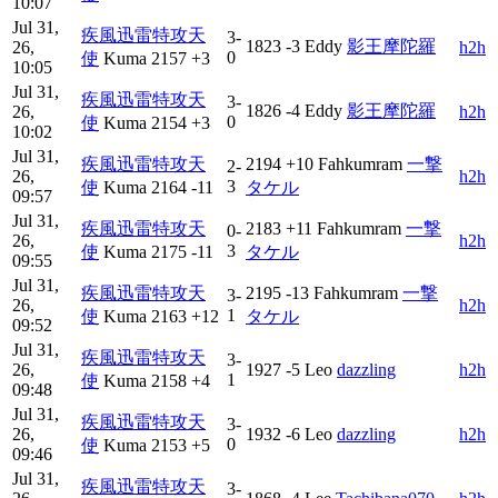
10:07
Jul 31,
疾風迅雷特攻天
3-
1823
-3
Eddy
影王摩陀羅
26,
h2h
0
使
Kuma
2157
+3
10:05
Jul 31,
疾風迅雷特攻天
3-
1826
-4
Eddy
影王摩陀羅
26,
h2h
0
使
Kuma
2154
+3
10:02
Jul 31,
疾風迅雷特攻天
2194
+10
Fahkumram
一撃
2-
26,
h2h
3
使
Kuma
2164
-11
タケル
09:57
Jul 31,
疾風迅雷特攻天
2183
+11
Fahkumram
一撃
0-
26,
h2h
3
使
Kuma
2175
-11
タケル
09:55
Jul 31,
疾風迅雷特攻天
2195
-13
Fahkumram
一撃
3-
26,
h2h
1
使
Kuma
2163
+12
タケル
09:52
Jul 31,
疾風迅雷特攻天
3-
26,
1927
-5
Leo
dazzling
h2h
1
使
Kuma
2158
+4
09:48
Jul 31,
疾風迅雷特攻天
3-
26,
1932
-6
Leo
dazzling
h2h
0
使
Kuma
2153
+5
09:46
Jul 31,
疾風迅雷特攻天
3-