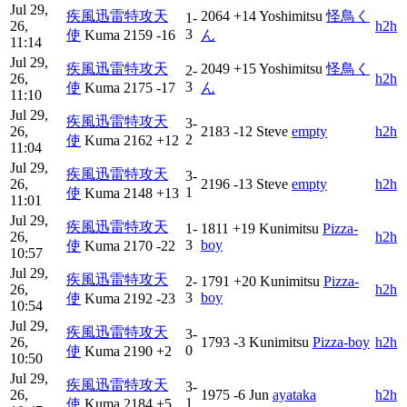
Jul 29,
疾風迅雷特攻天
2064
+14
Yoshimitsu
怪鳥く
1-
26,
h2h
3
使
Kuma
2159
-16
ん
11:14
Jul 29,
疾風迅雷特攻天
2049
+15
Yoshimitsu
怪鳥く
2-
26,
h2h
3
使
Kuma
2175
-17
ん
11:10
Jul 29,
疾風迅雷特攻天
3-
26,
2183
-12
Steve
empty
h2h
2
使
Kuma
2162
+12
11:04
Jul 29,
疾風迅雷特攻天
3-
26,
2196
-13
Steve
empty
h2h
1
使
Kuma
2148
+13
11:01
Jul 29,
疾風迅雷特攻天
1-
1811
+19
Kunimitsu
Pizza-
26,
h2h
3
boy
使
Kuma
2170
-22
10:57
Jul 29,
疾風迅雷特攻天
2-
1791
+20
Kunimitsu
Pizza-
26,
h2h
3
boy
使
Kuma
2192
-23
10:54
Jul 29,
疾風迅雷特攻天
3-
26,
1793
-3
Kunimitsu
Pizza-boy
h2h
0
使
Kuma
2190
+2
10:50
Jul 29,
疾風迅雷特攻天
3-
26,
1975
-6
Jun
ayataka
h2h
1
使
Kuma
2184
+5