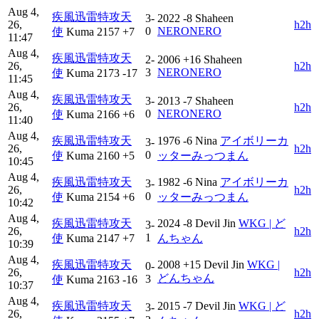
Aug 4,
疾風迅雷特攻天
3-
2022
-8
Shaheen
26,
h2h
0
NERONERO
使
Kuma
2157
+7
11:47
Aug 4,
疾風迅雷特攻天
2-
2006
+16
Shaheen
26,
h2h
3
NERONERO
使
Kuma
2173
-17
11:45
Aug 4,
疾風迅雷特攻天
3-
2013
-7
Shaheen
26,
h2h
0
NERONERO
使
Kuma
2166
+6
11:40
Aug 4,
疾風迅雷特攻天
1976
-6
Nina
アイボリーカ
3-
26,
h2h
0
使
Kuma
2160
+5
ッターみっつまん
10:45
Aug 4,
疾風迅雷特攻天
1982
-6
Nina
アイボリーカ
3-
26,
h2h
0
使
Kuma
2154
+6
ッターみっつまん
10:42
Aug 4,
疾風迅雷特攻天
2024
-8
Devil Jin
WKG | ど
3-
26,
h2h
1
使
Kuma
2147
+7
んちゃん
10:39
Aug 4,
疾風迅雷特攻天
2008
+15
Devil Jin
WKG |
0-
26,
h2h
どんちゃん
3
使
Kuma
2163
-16
10:37
Aug 4,
疾風迅雷特攻天
2015
-7
Devil Jin
WKG | ど
3-
26,
h2h