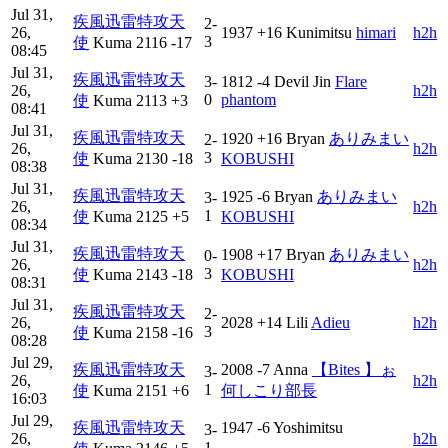
Jul 31,
疾風迅雷特攻天
2-
26,
1937
+16
Kunimitsu
himari
h2h
3
使
Kuma
2116
-17
08:45
Jul 31,
疾風迅雷特攻天
3-
1812
-4
Devil Jin
Flare
26,
h2h
0
phantom
使
Kuma
2113
+3
08:41
Jul 31,
疾風迅雷特攻天
1920
+16
Bryan
ありみまい
2-
26,
h2h
3
使
Kuma
2130
-18
KOBUSHI
08:38
Jul 31,
疾風迅雷特攻天
1925
-6
Bryan
ありみまい
3-
26,
h2h
1
使
Kuma
2125
+5
KOBUSHI
08:34
Jul 31,
疾風迅雷特攻天
1908
+17
Bryan
ありみまい
0-
26,
h2h
3
使
Kuma
2143
-18
KOBUSHI
08:31
Jul 31,
疾風迅雷特攻天
2-
26,
2028
+14
Lili
Adieu
h2h
3
使
Kuma
2158
-16
08:28
Jul 29,
疾風迅雷特攻天
2008
-7
Anna
【Bites 】ぉ
3-
26,
h2h
1
使
Kuma
2151
+6
何しこり部長
16:03
Jul 29,
疾風迅雷特攻天
1947
-6
Yoshimitsu
3-
26,
h2h
、、、、
1