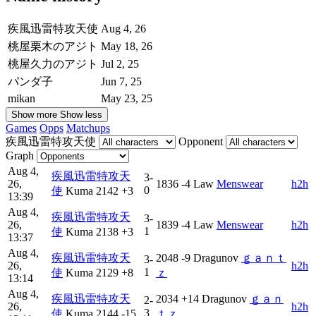
疾風迅雷特攻天使
Aug 4, 26
桃屋栗木のアジト
May 18, 26
桃屋久力のアジト
Jul 2, 25
パンダ子
Jun 7, 25
mikan
May 23, 25
Show more
Show less
Games
Opps
Matchups
疾風迅雷特攻天使
Opponent
Graph
Aug 4,
疾風迅雷特攻天
3-
26,
1836
-4
Law
Menswear
h2h
0
使
Kuma
2142
+3
13:39
Aug 4,
疾風迅雷特攻天
3-
26,
1839
-4
Law
Menswear
h2h
1
使
Kuma
2138
+3
13:37
Aug 4,
疾風迅雷特攻天
2048
-9
Dragunov
ｇａｎｔ
3-
26,
h2h
1
使
Kuma
2129
+8
ｚ
13:14
Aug 4,
疾風迅雷特攻天
2034
+14
Dragunov
ｇａｎ
2-
26,
h2h
3
使
Kuma
2144
-15
ｔｚ