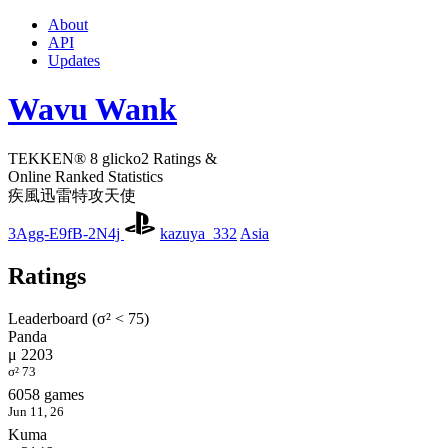
About
API
Updates
Wavu Wank
TEKKEN® 8 glicko2 Ratings &
Online Ranked Statistics
疾風迅雷特攻天使
3Agg-E9fB-2N4j
kazuya_332
Asia
Ratings
Leaderboard (σ² < 75)
Panda
μ 2203
σ² 73
6058 games
Jun 11, 26
Kuma