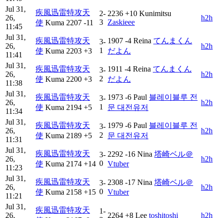
Jul 31,
疾風迅雷特攻天
2-
2236
+10
Kunimitsu
26,
h2h
3
Zaskieee
使
Kuma
2207
-11
11:45
Jul 31,
疾風迅雷特攻天
1907
-4
Reina
てんまくん
3-
26,
h2h
1
使
Kuma
2203
+3
だよん
11:41
Jul 31,
疾風迅雷特攻天
1911
-4
Reina
てんまくん
3-
26,
h2h
2
使
Kuma
2200
+3
だよん
11:38
Jul 31,
疾風迅雷特攻天
1973
-6
Paul
블레이블루 전
3-
26,
h2h
1
使
Kuma
2194
+5
문 대전유저
11:34
Jul 31,
疾風迅雷特攻天
1979
-6
Paul
블레이블루 전
3-
26,
h2h
2
使
Kuma
2189
+5
문 대전유저
11:31
Jul 31,
疾風迅雷特攻天
2292
-16
Nina
塔崎ベル＠
3-
26,
h2h
0
使
Kuma
2174
+14
Vtuber
11:23
Jul 31,
疾風迅雷特攻天
2308
-17
Nina
塔崎ベル＠
3-
26,
h2h
0
使
Kuma
2158
+15
Vtuber
11:21
Jul 31,
疾風迅雷特攻天
1-
26,
2264
+8
Lee
toshi‎‎toshi
h2h