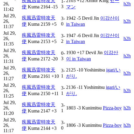
疾風迅雷特攻天
2103
+12
Armor King
ゼー
1-
26,
h2h
3
使
Kuma
2164
-15
マン
11:42
Jul 29,
疾風迅雷特攻天
1942
-5
Devil Jin
이강산이
3-
26,
h2h
0
使
Kuma
2159
+5
in Taiwan
11:37
Jul 29,
疾風迅雷特攻天
1947
-6
Devil Jin
이강산이
3-
26,
h2h
2
使
Kuma
2153
+5
in Taiwan
11:35
Jul 29,
疾風迅雷特攻天
1930
+17
Devil Jin
이강산
0-
26,
h2h
3
使
Kuma
2172
-20
이 in Taiwan
11:31
Jul 29,
疾風迅雷特攻天
2125
-10
Yoshimitsu
igari/い
3-
26,
h2h
1
使
Kuma
2161
+10
がり.
11:27
Jul 29,
疾風迅雷特攻天
2136
-11
Yoshimitsu
igari/い
3-
26,
h2h
1
使
Kuma
2150
+11
がり.
11:25
Jul 29,
疾風迅雷特攻天
3-
26,
1803
-3
Kunimitsu
Pizza-boy
h2h
1
使
Kuma
2147
+3
11:20
Jul 29,
疾風迅雷特攻天
3-
26,
1806
-3
Kunimitsu
Pizza-boy
h2h
0
使
Kuma
2144
+3
11:17