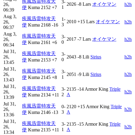
疾風迅雷特攻天
3-
2026
-8
Lars
オイケマン
26,
h2h
1
使
Kuma
2152
+7
06:39
Aug 3,
疾風迅雷特攻天
1-
2010
+15
Lars
オイケマン
26,
h2h
3
使
Kuma
2168
-16
06:37
Aug 3,
疾風迅雷特攻天
3-
2017
-7
Lars
オイケマン
26,
h2h
0
使
Kuma
2161
+6
06:34
Jul 31,
疾風迅雷特攻天
3-
26,
2043
-8
Lili
Sirius
h2h
0
使
Kuma
2153
+7
13:45
Jul 31,
疾風迅雷特攻天
3-
26,
2051
-9
Lili
Sirius
h2h
1
使
Kuma
2145
+8
13:43
Jul 31,
疾風迅雷特攻天
3-
2135
-14
Armor King
Triple
26,
h2h
2
A
使
Kuma
2134
+11
13:39
Jul 31,
疾風迅雷特攻天
0-
2120
+15
Armor King
Triple
26,
h2h
3
A
使
Kuma
2146
-13
13:36
Jul 31,
疾風迅雷特攻天
3-
2135
-15
Armor King
Triple
26,
h2h
1
A
使
Kuma
2135
+11
13:34