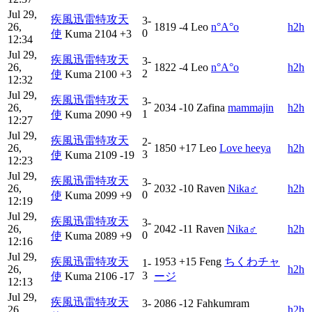
Jul 29,
疾風迅雷特攻天
3-
26,
1819
-4
Leo
n°A°o
h2h
0
使
Kuma
2104
+3
12:34
Jul 29,
疾風迅雷特攻天
3-
26,
1822
-4
Leo
n°A°o
h2h
2
使
Kuma
2100
+3
12:32
Jul 29,
疾風迅雷特攻天
3-
26,
2034
-10
Zafina
mammajin
h2h
1
使
Kuma
2090
+9
12:27
Jul 29,
疾風迅雷特攻天
2-
26,
1850
+17
Leo
Love heeya
h2h
3
使
Kuma
2109
-19
12:23
Jul 29,
疾風迅雷特攻天
3-
26,
2032
-10
Raven
Nika♂
h2h
0
使
Kuma
2099
+9
12:19
Jul 29,
疾風迅雷特攻天
3-
26,
2042
-11
Raven
Nika♂
h2h
0
使
Kuma
2089
+9
12:16
Jul 29,
疾風迅雷特攻天
1953
+15
Feng
ちくわチャ
1-
26,
h2h
3
使
Kuma
2106
-17
ージ
12:13
Jul 29,
疾風迅雷特攻天
3-
2086
-12
Fahkumram
26,
h2h