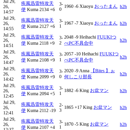
Jul 29,
疾風迅雷特攻天
3-
1960
-6
Xiaoyu
おったまん
26,
h2h
0
使
Kuma
2134
+6
14:57
Jul 29,
疾風迅雷特攻天
3-
1967
-7
Xiaoyu
おったまん
26,
h2h
1
使
Kuma
2127
+6
14:55
Jul 29,
疾風迅雷特攻天
2048
-9
Heihachi
FUUKIつ
3-
26,
h2h
2
使
Kuma
2118
+9
べPC不具合中
14:51
Jul 29,
疾風迅雷特攻天
2057
-10
Heihachi
FUUKIつ
3-
26,
h2h
1
使
Kuma
2108
+9
べPC不具合中
14:47
Jul 29,
疾風迅雷特攻天
2020
-9
Anna
【Bites 】ぉ
3-
26,
h2h
0
使
Kuma
2099
+9
何しこり部長
14:42
Jul 29,
疾風迅雷特攻天
3-
1882
-6
King
お盆マン
26,
h2h
1
使
Kuma
2094
+5
12:45
Jul 29,
疾風迅雷特攻天
2-
1865
+17
King
お盆マン
26,
h2h
3
使
Kuma
2112
-19
12:41
Jul 29,
疾風迅雷特攻天
3-
1870
-5
King
お盆マン
26,
h2h
1
使
Kuma
2107
+4
12:37