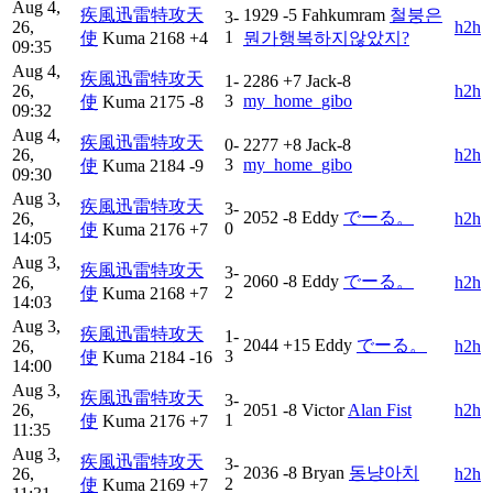
Aug 4,
疾風迅雷特攻天
1929
-5
Fahkumram
철붕은
3-
26,
h2h
1
使
Kuma
2168
+4
뭔가행복하지않았지?
09:35
Aug 4,
疾風迅雷特攻天
1-
2286
+7
Jack-8
26,
h2h
3
my_home_gibo
使
Kuma
2175
-8
09:32
Aug 4,
疾風迅雷特攻天
0-
2277
+8
Jack-8
26,
h2h
3
my_home_gibo
使
Kuma
2184
-9
09:30
Aug 3,
疾風迅雷特攻天
3-
2052
-8
Eddy
でーる。
26,
h2h
0
使
Kuma
2176
+7
14:05
Aug 3,
疾風迅雷特攻天
3-
2060
-8
Eddy
でーる。
26,
h2h
2
使
Kuma
2168
+7
14:03
Aug 3,
疾風迅雷特攻天
1-
2044
+15
Eddy
でーる。
26,
h2h
3
使
Kuma
2184
-16
14:00
Aug 3,
疾風迅雷特攻天
3-
26,
2051
-8
Victor
Alan Fist
h2h
1
使
Kuma
2176
+7
11:35
Aug 3,
疾風迅雷特攻天
3-
2036
-8
Bryan
동냥아치
26,
h2h
2
使
Kuma
2169
+7