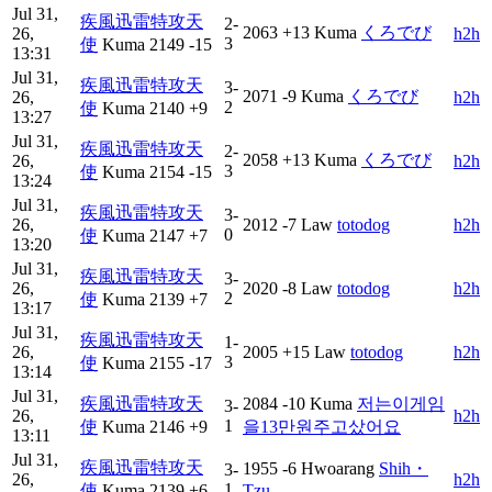
Jul 31,
疾風迅雷特攻天
2-
2063
+13
Kuma
くろでび
26,
h2h
3
使
Kuma
2149
-15
13:31
Jul 31,
疾風迅雷特攻天
3-
2071
-9
Kuma
くろでび
26,
h2h
2
使
Kuma
2140
+9
13:27
Jul 31,
疾風迅雷特攻天
2-
2058
+13
Kuma
くろでび
26,
h2h
3
使
Kuma
2154
-15
13:24
Jul 31,
疾風迅雷特攻天
3-
26,
2012
-7
Law
totodog
h2h
0
使
Kuma
2147
+7
13:20
Jul 31,
疾風迅雷特攻天
3-
26,
2020
-8
Law
totodog
h2h
2
使
Kuma
2139
+7
13:17
Jul 31,
疾風迅雷特攻天
1-
26,
2005
+15
Law
totodog
h2h
3
使
Kuma
2155
-17
13:14
Jul 31,
疾風迅雷特攻天
2084
-10
Kuma
저는이게임
3-
26,
h2h
1
使
Kuma
2146
+9
을13만원주고샀어요
13:11
Jul 31,
疾風迅雷特攻天
1955
-6
Hwoarang
Shih・
3-
26,
h2h
1
使
Kuma
2139
+6
Tzu