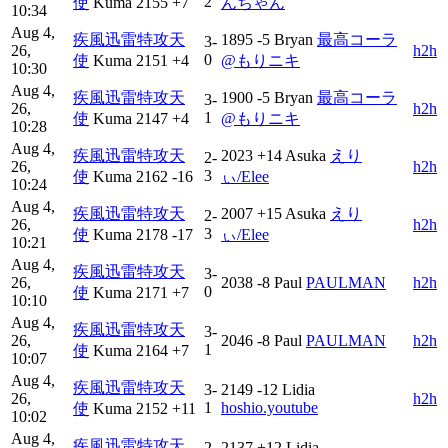
2
使
Kuma
2155
+7
んちゃん
10:34
Aug 4,
疾風迅雷特攻天
1895
-5
Bryan
最高コーラ
3-
26,
h2h
0
使
Kuma
2151
+4
@もりニキ
10:30
Aug 4,
疾風迅雷特攻天
1900
-5
Bryan
最高コーラ
3-
26,
h2h
1
使
Kuma
2147
+4
@もりニキ
10:28
Aug 4,
疾風迅雷特攻天
2023
+14
Asuka
えり
2-
26,
h2h
3
使
Kuma
2162
-16
ぃ/Elee
10:24
Aug 4,
疾風迅雷特攻天
2007
+15
Asuka
えり
2-
26,
h2h
3
使
Kuma
2178
-17
ぃ/Elee
10:21
Aug 4,
疾風迅雷特攻天
3-
26,
2038
-8
Paul
PAULMAN
h2h
0
使
Kuma
2171
+7
10:10
Aug 4,
疾風迅雷特攻天
3-
26,
2046
-8
Paul
PAULMAN
h2h
1
使
Kuma
2164
+7
10:07
Aug 4,
疾風迅雷特攻天
3-
2149
-12
Lidia
26,
h2h
1
hoshio.youtube
使
Kuma
2152
+11
10:02
Aug 4,
疾風迅雷特攻天
2-
2137
+12
Lidia