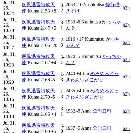
Jul 31,
疾風迅雷特攻天
2063
-10
Yoshimitsu
修行僧
3-
26,
h2h
2
使
Kuma
2153
+8
きすけ
10:34
Jul 31,
疾風迅雷特攻天
1933
-6
Kunimitsu
かっちゃ
3-
26,
h2h
1
使
Kuma
2147
+5
ん？
10:30
Jul 31,
疾風迅雷特攻天
1916
+17
Kunimitsu
かっち
2-
26,
h2h
3
使
Kuma
2166
-20
ゃん？
10:27
Jul 31,
疾風迅雷特攻天
1920
-5
Kunimitsu
かっちゃ
3-
26,
h2h
1
使
Kuma
2162
+4
ん？
10:23
Jul 31,
疾風迅雷特攻天
2440
+4
Jun
めろめろどっ
1-
26,
h2h
3
使
Kuma
2166
-5
きゅん♡ざこがり
10:20
Jul 31,
疾風迅雷特攻天
2435
+4
Jun
めろめろどっ
1-
26,
h2h
3
使
Kuma
2170
-5
きゅん♡ざこがり
10:16
Jul 31,
疾風迅雷特攻天
3-
1932
-5
Anna
요티요티
26,
h2h
1
使
Kuma
2165
+4
10:10
Jul 31,
疾風迅雷特攻天
3-
1937
-5
Anna
요티요티
26,
h2h
0
使
Kuma
2160
+5