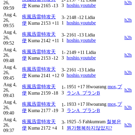
26,
h2h
3
hoshio.youtube
使
Kuma
2165
-13
09:59
Aug 4,
疾風迅雷特攻天
3-
2148
-12
Lidia
26,
h2h
1
hoshio.youtube
使
Kuma
2153
+11
09:55
Aug 4,
疾風迅雷特攻天
3-
2161
-13
Lidia
26,
h2h
1
hoshio.youtube
使
Kuma
2142
+11
09:52
Aug 4,
疾風迅雷特攻天
1-
2149
+11
Lidia
26,
h2h
3
hoshio.youtube
使
Kuma
2153
-12
09:48
Aug 4,
疾風迅雷特攻天
3-
2161
-13
Lidia
26,
h2h
0
hoshio.youtube
使
Kuma
2141
+12
09:45
Aug 4,
疾風迅雷特攻天
1951
+17
Hwoarang
mox,プ
1-
26,
h2h
3
使
Kuma
2159
-18
ランA_プランB
09:43
Aug 4,
疾風迅雷特攻天
1933
+17
Hwoarang
mox,プ
1-
26,
h2h
3
使
Kuma
2177
-19
ランA_プランB
09:40
Aug 4,
疾風迅雷特攻天
1925
-5
Fahkumram
철붕은
3-
26,
h2h
1
使
Kuma
2172
+4
뭔가행복하지않았지?
09:37