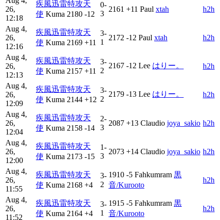
Aug 4,
疾風迅雷特攻天
0-
26,
2161
+11
Paul
xtah
h2h
3
使
Kuma
2180
-12
12:18
Aug 4,
疾風迅雷特攻天
3-
26,
2172
-12
Paul
xtah
h2h
1
使
Kuma
2169
+11
12:16
Aug 4,
疾風迅雷特攻天
3-
2167
-12
Lee
はりー。
26,
h2h
2
使
Kuma
2157
+11
12:13
Aug 4,
疾風迅雷特攻天
3-
2179
-13
Lee
はりー。
26,
h2h
2
使
Kuma
2144
+12
12:09
Aug 4,
疾風迅雷特攻天
2-
26,
2087
+13
Claudio
joya_sakio
h2h
3
使
Kuma
2158
-14
12:04
Aug 4,
疾風迅雷特攻天
1-
26,
2073
+14
Claudio
joya_sakio
h2h
3
使
Kuma
2173
-15
12:00
Aug 4,
疾風迅雷特攻天
1910
-5
Fahkumram
黒
3-
26,
h2h
2
使
Kuma
2168
+4
音/Kurooto
11:55
Aug 4,
疾風迅雷特攻天
1915
-5
Fahkumram
黒
3-
26,
h2h
1
使
Kuma
2164
+4
音/Kurooto
11:52